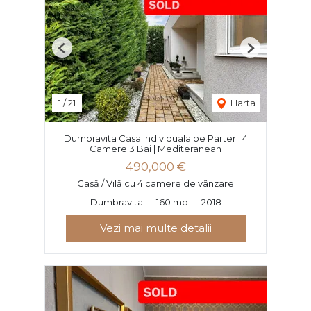
Previous
Next
1
/
21
Harta
Dumbravita Casa Individuala pe Parter | 4
Camere 3 Bai | Mediteranean
490,000 €
Casă / Vilă cu 4 camere de vânzare
Dumbravita
160 mp
2018
Vezi mai multe detalii