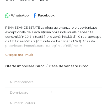
WhatsApp
Facebook
RENAISSANCE ESTATE va ofera spre vanzare o oportunitate
excepțională de a achiziționa o vilă individuală deosebită,
construită în 2019, situată într-o zonă liniștită din Giroc, aproape
de Unitatea Militara (2 minute de benzinăria ESO). Această
proprietate impunătoare, cu regim de înălțime P+1,
impresionează prin arhitectura sa mediteraneană și finisajele
Citește mai mult
de înaltă calitate.
Detalii proprietate:
Oferte imobiliare Giroc
Case de vânzare Giroc
Suprafață utilă: 235mp
Teren: 345mp
Terase: 1 terasă la etaj de 38mp, 1 balcon de 15mp
Număr camere
5
Compartimentare:
Parter:
Dormitoare
4
Birou (sau dormitor)
Baie modernă cu dus
Număr bucătării
1
Living generos și luminos