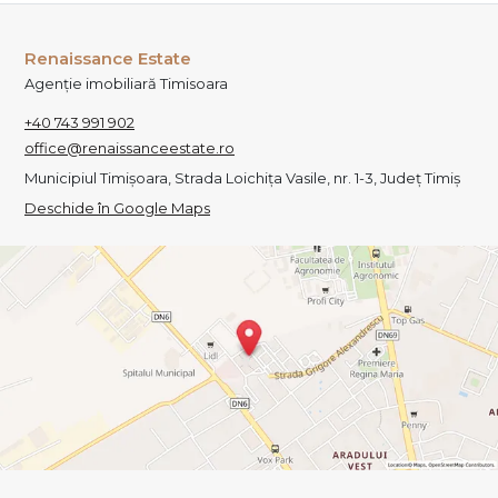
Renaissance Estate
Agenție imobiliară Timisoara
+40 743 991 902
office@renaissanceestate.ro
Municipiul Timișoara, Strada Loichița Vasile, nr. 1-3, Județ Timiș
Deschide în Google Maps