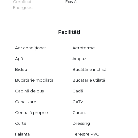
Certificat
Există
Energetic
Facilități
Aer condiționat
Aeroterme
Apă
Aragaz
Bideu
Bucătărie închisă
Bucătărie mobilată
Bucătărie utilată
Cabină de duș
Cadă
Canalizare
CATV
Centrală proprie
Curent
Curte
Dressing
Faianță
Ferestre PVC