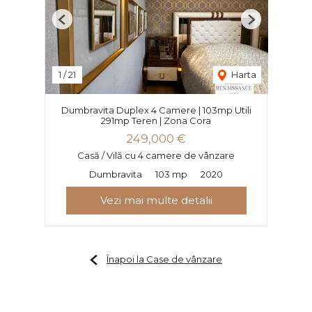
Previous
Next
1
/
21
Harta
Dumbravita Duplex 4 Camere | 103mp Utili
291mp Teren | Zona Cora
249,000 €
Casă / Vilă cu 4 camere de vânzare
Dumbravita
103 mp
2020
Vezi mai multe detalii
Înapoi la Case de vânzare