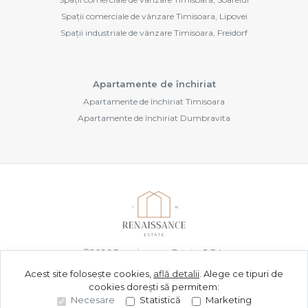
Spații comerciale de vânzare Timisoara, Lipovei
Spații industriale de vânzare Timisoara, Freidorf
Apartamente de închiriat
Apartamente de închiriat Timisoara
Apartamente de închiriat Dumbravita
©
2026
Renaissance Estate S.R.L.
Acest site folosește cookies,
află detalii
.
Alege ce tipuri de
cookies dorești să permitem:
Site creat în
Necesare
Statistică
Marketing