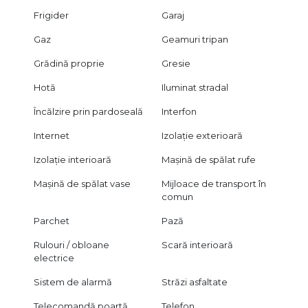
Frigider
Garaj
Gaz
Geamuri tripan
Grădină proprie
Gresie
Hotă
Iluminat stradal
Încălzire prin pardoseală
Interfon
Internet
Izolație exterioară
Izolație interioară
Mașină de spălat rufe
Mașină de spălat vase
Mijloace de transport în
comun
Parchet
Pază
Rulouri / obloane
Scară interioară
electrice
Sistem de alarmă
Străzi asfaltate
Telecomandă poartă
Telefon