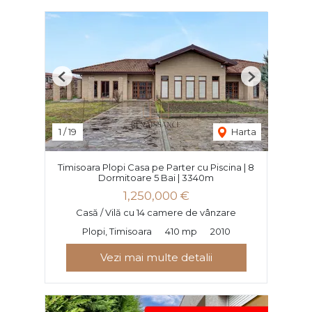
Previous
Next
1
/
19
Harta
Timisoara Plopi Casa pe Parter cu Piscina | 8
Dormitoare 5 Bai | 3340m
1,250,000 €
Casă / Vilă cu 14 camere de vânzare
Plopi, Timisoara
410 mp
2010
Vezi mai multe detalii