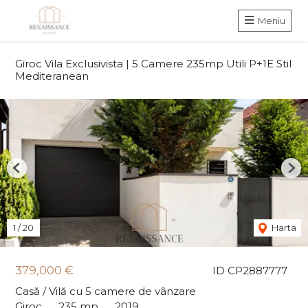
Meniu
Giroc Vila Exclusivista | 5 Camere 235mp Utili P+1E Stil
Mediteranean
Previous
Nex
1
/
20
Harta
379,000 €
ID CP2887777
Casă / Vilă cu 5 camere de vânzare
Giroc
235 mp
2019