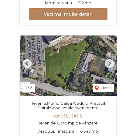
Mosnita Noua
812 mp
Vezi mai multe detalii
Previous
Next
1
/
6
Harta
Teren 6345mp Calea Aradului Pretabil
Spital/Scoala/Sala evenimente
3,600,000 €
Teren de 6,345 mp de vânzare
Aradului, Timisoara
6,345 mp