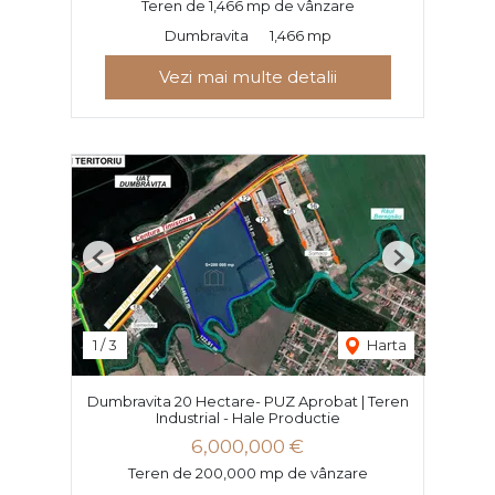
Teren de 1,466 mp de vânzare
Dumbravita
1,466 mp
Vezi mai multe detalii
Previous
Next
1
/
3
Harta
Dumbravita 20 Hectare- PUZ Aprobat | Teren
Industrial - Hale Productie
6,000,000 €
Teren de 200,000 mp de vânzare