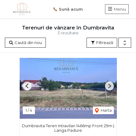
Sună acum
Meniu
Terenuri de vânzare în Dumbravita
3 rezultate
Caută din nou
Filtrează
Previous
Next
1
/
4
Harta
Dumbravita Teren Intravilan 1466mp Front 29m |
Langa Padure