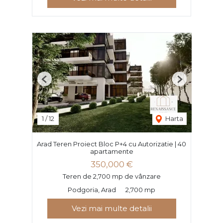
Previous
Next
1
/
12
Harta
Arad Teren Proiect Bloc P+4 cu Autorizatie | 40
apartamente
350,000 €
Teren de 2,700 mp de vânzare
Podgoria, Arad
2,700 mp
Vezi mai multe detalii