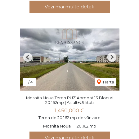
Vezi mai multe detalii
Previous
Next
1
/
4
Harta
Mosnita Noua Teren PUZ Aprobat 13 Blocuri
20.162mp | Asfalt+Utilitati
1,450,000 €
Teren de 20,162 mp de vânzare
Mosnita Noua
20,162 mp
Vezi mai multe detalii