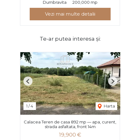
Dumbravita
200,000 mp
Vezi mai multe detalii
Te-ar putea interesa și:
Previous
Next
1
/
4
Harta
Calacea Teren de casa 892 mp — apa, curent,
strada asfaltata, front 14m
19,900 €