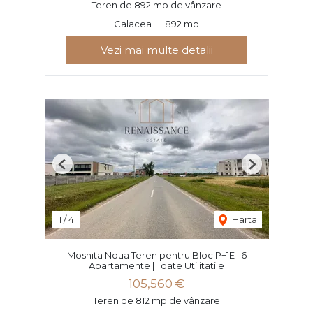
Teren de 892 mp de vânzare
Calacea
892 mp
Vezi mai multe detalii
Previous
Next
1
/
4
Harta
Mosnita Noua Teren pentru Bloc P+1E | 6
Apartamente | Toate Utilitatile
105,560 €
Teren de 812 mp de vânzare