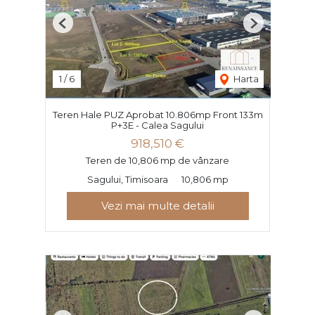
Previous
Next
1
/
6
Harta
Teren Hale PUZ Aprobat 10.806mp Front 133m
P+3E - Calea Sagului
918,510 €
Teren de 10,806 mp de vânzare
Sagului, Timisoara
10,806 mp
Vezi mai multe detalii