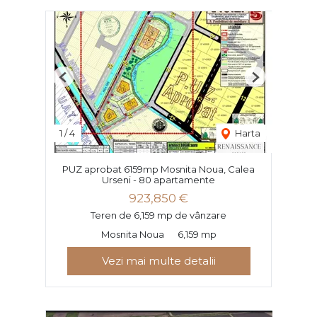
Previous
Next
1
/
4
Harta
PUZ aprobat 6159mp Mosnita Noua, Calea
Urseni - 80 apartamente
923,850 €
Teren de 6,159 mp de vânzare
Mosnita Noua
6,159 mp
Vezi mai multe detalii