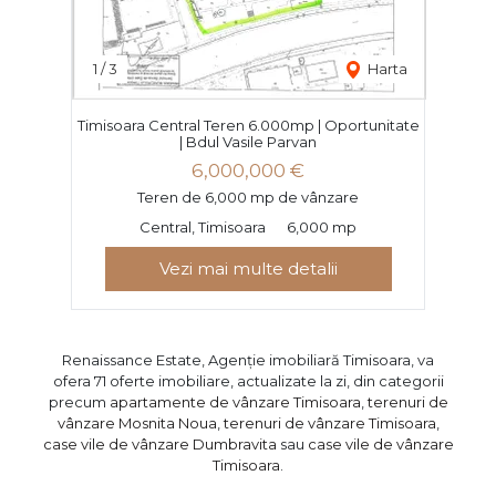
1
/
3
Harta
Timisoara Central Teren 6.000mp | Oportunitate
| Bdul Vasile Parvan
6,000,000 €
Teren de 6,000 mp de vânzare
Central, Timisoara
6,000 mp
Vezi mai multe detalii
Renaissance Estate, Agenție imobiliară Timisoara, va
ofera 71 oferte imobiliare, actualizate la zi, din categorii
precum
apartamente de vânzare Timisoara
,
terenuri de
vânzare Mosnita Noua
,
terenuri de vânzare Timisoara
,
case vile de vânzare Dumbravita
sau
case vile de vânzare
Timisoara
.