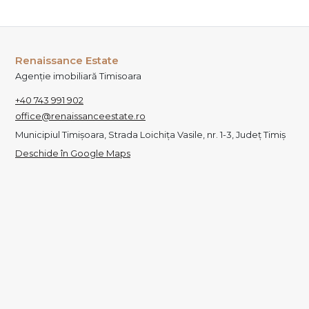
Renaissance Estate
Agenție imobiliară Timisoara
+40 743 991 902
office@renaissanceestate.ro
Municipiul Timișoara, Strada Loichița Vasile, nr. 1-3, Județ Timiș
Deschide în Google Maps