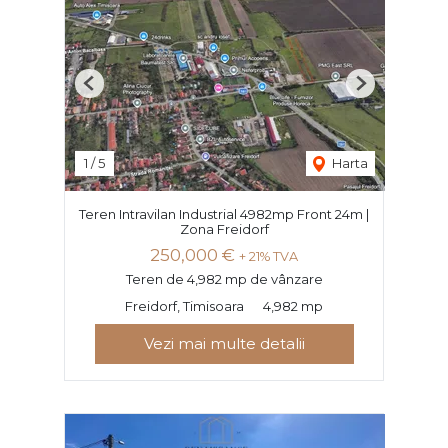
Previous
Next
1
/
5
Harta
Teren Intravilan Industrial 4982mp Front 24m |
Zona Freidorf
250,000 €
+ 21% TVA
Teren de 4,982 mp de vânzare
Freidorf, Timisoara
4,982 mp
Vezi mai multe detalii