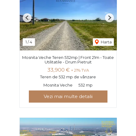
Previous
Next
1
/
4
Harta
Mosnita Veche Teren 532mp | Front 21m - Toate
Utilitatile - Drum Pietruit
33,900 €
+ 21% TVA
Teren de 532 mp de vânzare
Mosnita Veche
532 mp
Vezi mai multe detalii