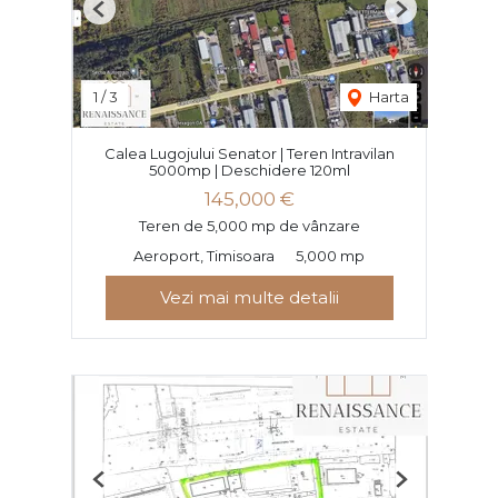
Previous
Next
1
/
3
Harta
Calea Lugojului Senator | Teren Intravilan
5000mp | Deschidere 120ml
145,000 €
Teren de 5,000 mp de vânzare
Aeroport, Timisoara
5,000 mp
Vezi mai multe detalii
Previous
Next