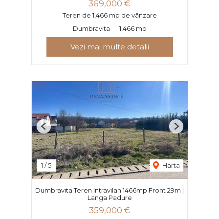
369,000 €
Teren de 1,466 mp de vânzare
Dumbravita
1,466 mp
Vezi mai multe detalii
Previous
Next
1
/
5
Harta
Dumbravita Teren Intravilan 1466mp Front 29m |
Langa Padure
359,000 €