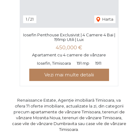
1
/
21
Harta
Iosefin Penthouse Exclusivist | 4 Camere 4 Bai |
191mp Utili | Lux
450,000 €
Apartament cu 4 camere de vânzare
Iosefin, Timisoara
191 mp
1911
Vezi mai multe detalii
Renaissance Estate, Agenție imobiliară Timisoara, va
ofera 71 oferte imobiliare, actualizate la zi, din categorii
precum
apartamente de vânzare Timisoara
,
terenuri de
vânzare Mosnita Noua
,
terenuri de vânzare Timisoara
,
case vile de vânzare Dumbravita
sau
case vile de vânzare
Timisoara
.