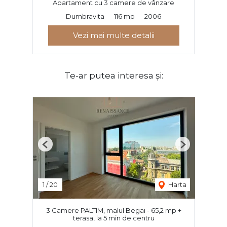
Apartament cu 3 camere de vânzare
Dumbravita
116 mp
2006
Vezi mai multe detalii
Te-ar putea interesa și:
Previous
Next
1
/
20
Harta
3 Camere PALTIM, malul Begai - 65,2 mp +
terasa, la 5 min de centru