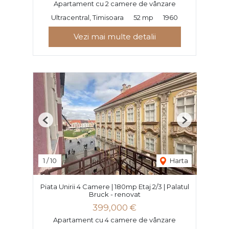
Apartament cu 2 camere de vânzare
Ultracentral, Timisoara
52 mp
1960
Vezi mai multe detalii
Previous
Next
1
/
10
Harta
Piata Unirii 4 Camere | 180mp Etaj 2/3 | Palatul
Bruck - renovat
399,000 €
Apartament cu 4 camere de vânzare