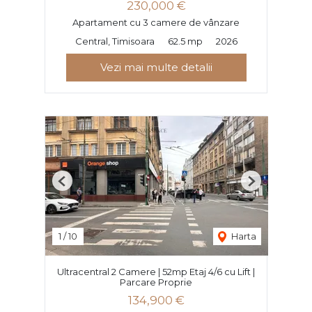
230,000 €
Apartament cu 3 camere de vânzare
Central, Timisoara
62.5 mp
2026
Vezi mai multe detalii
Previous
Next
1
/
10
Harta
Ultracentral 2 Camere | 52mp Etaj 4/6 cu Lift |
Parcare Proprie
134,900 €