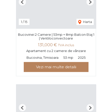
Previous
Next
1
/
15
Harta
Bucovinei 2 Camere | 53mp + 8mp Balcon Etaj 1
| Ventiloconvectoare
131,000 €
TVA inclus
Apartament cu 2 camere de vânzare
Bucovina, Timisoara
53 mp
2025
Vezi mai multe detalii
Previous
Next