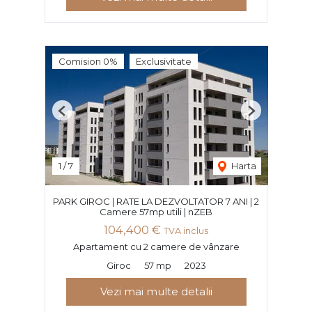
Comision 0%
Exclusivitate
Previous
Next
1
/
7
Harta
PARK GIROC | RATE LA DEZVOLTATOR 7 ANI | 2
Camere 57mp utili | nZEB
104,400 €
TVA inclus
Apartament cu 2 camere de vânzare
Giroc
57 mp
2023
Vezi mai multe detalii