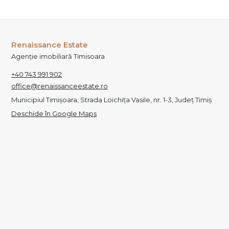
Renaissance Estate
Agenție imobiliară Timisoara
+40 743 991 902
office@renaissanceestate.ro
Municipiul Timișoara, Strada Loichița Vasile, nr. 1-3, Județ Timiș
Deschide în Google Maps