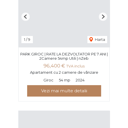
Previous
Next
1
/
9
Harta
PARK GIROC | RATE LA DEZVOLTATOR PE 7 ANI |
2Camere 54mp Utili | nZeb
96,400 €
TVA inclus
Apartament cu 2 camere de vânzare
Giroc
54 mp
2024
Vezi mai multe detalii