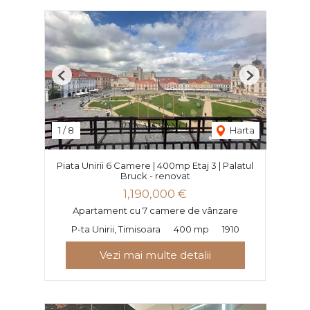
Previous
Next
1
/
8
Harta
Piata Unirii 6 Camere | 400mp Etaj 3 | Palatul
Bruck - renovat
1,190,000 €
Apartament cu 7 camere de vânzare
P-ta Unirii, Timisoara
400 mp
1910
Vezi mai multe detalii