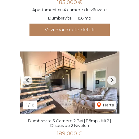
185,000 €
Apartament cu 4 camere de vânzare
Dumbravita
156 mp
Vezi mai multe detalii
Previous
Next
1
/
16
Harta
Dumbravita 3 Camere 2 Bai | 116mp Utili 2 |
Dispus pe 2 Niveluri
189,000 €