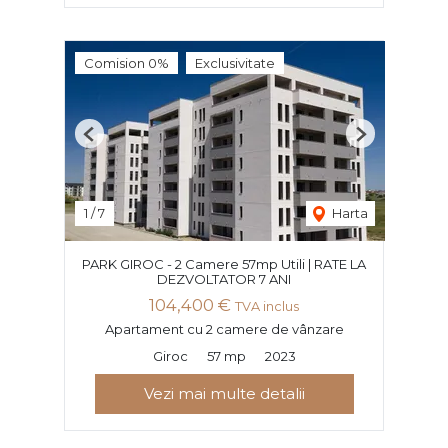
Comision 0%
Exclusivitate
Previous
Next
1
/
7
Harta
PARK GIROC - 2 Camere 57mp Utili | RATE LA
DEZVOLTATOR 7 ANI
104,400 €
TVA inclus
Apartament cu 2 camere de vânzare
Giroc
57 mp
2023
Vezi mai multe detalii