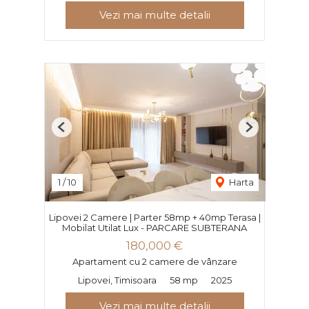
Vezi mai multe detalii
Previous
Next
1
/
10
Harta
Lipovei 2 Camere | Parter 58mp + 40mp Terasa |
Mobilat Utilat Lux - PARCARE SUBTERANA
180,000 €
Apartament cu 2 camere de vânzare
Lipovei, Timisoara
58 mp
2025
Vezi mai multe detalii