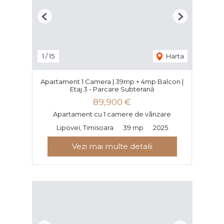
Previous
Next
1
/
15
Harta
Apartament 1 Camera | 39mp + 4mp Balcon |
Etaj 3 - Parcare Subterană
89,900 €
Apartament cu 1 camere de vânzare
Lipovei, Timisoara
39 mp
2025
Vezi mai multe detalii