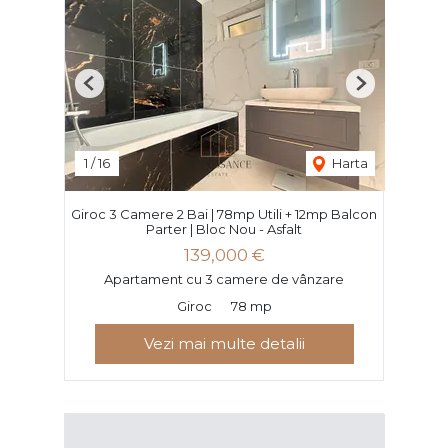
Previous
Next
1
/
16
Harta
Giroc 3 Camere 2 Bai | 78mp Utili + 12mp Balcon
Parter | Bloc Nou - Asfalt
139,000 €
Apartament cu 3 camere de vânzare
Giroc
78 mp
Vezi mai multe detalii