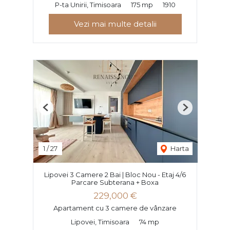
P-ta Unirii, Timisoara
175 mp
1910
Vezi mai multe detalii
Previous
Next
1
/
27
Harta
Lipovei 3 Camere 2 Bai | Bloc Nou - Etaj 4/6
Parcare Subterana + Boxa
229,000 €
Apartament cu 3 camere de vânzare
Lipovei, Timisoara
74 mp