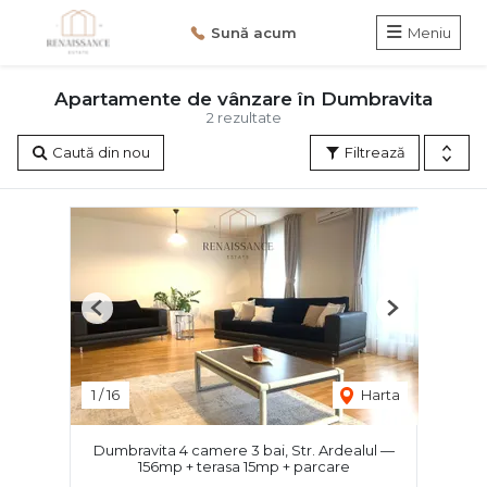
Sună acum
Meniu
Apartamente de vânzare în Dumbravita
2 rezultate
Caută din nou
Filtrează
Previous
Next
1
/
16
Harta
Dumbravita 4 camere 3 bai, Str. Ardealul —
156mp + terasa 15mp + parcare