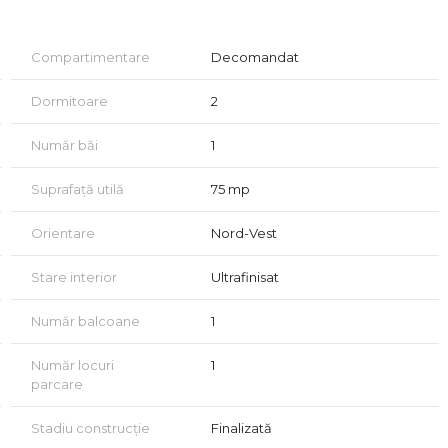
Compartimentare
Decomandat
Dormitoare
2
Număr băi
1
t amenajat și mobilat;
Suprafață utilă
75 mp
Orientare
Nord-Vest
Stare interior
Ultrafinisat
Număr balcoane
1
i.
Număr locuri
1
parcare
ar aproape de puncte de interes și artere de circulație,
rt și intimitate.
Stadiu construcție
Finalizată