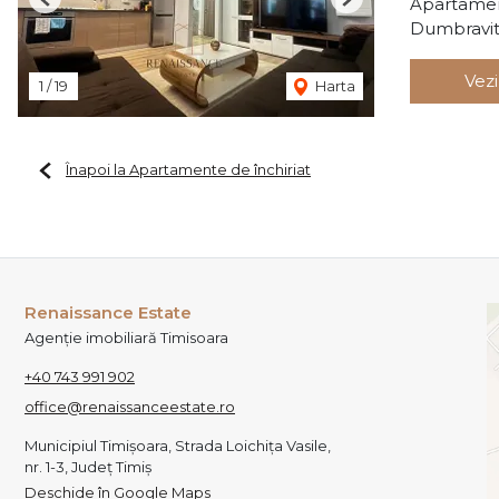
Apartamen
Previous
Next
Dumbravi
Vezi
1
/
19
Harta
Înapoi la Apartamente de închiriat
Renaissance Estate
Agenție imobiliară Timisoara
+40 743 991 902
office@renaissanceestate.ro
Municipiul Timișoara, Strada Loichița Vasile,
nr. 1-3, Județ Timiș
Deschide în Google Maps