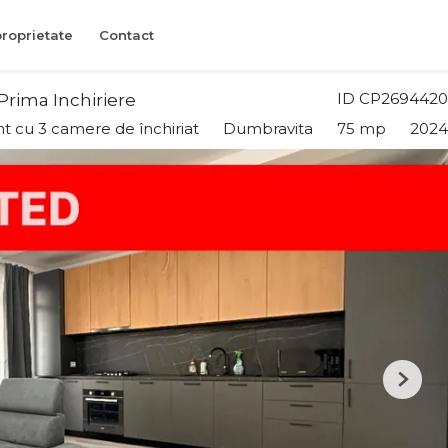
roprietate
Contact
ID CP2694420
 Prima Inchiriere
 cu 3 camere de închiriat
Dumbravita
75 mp
2024
Next