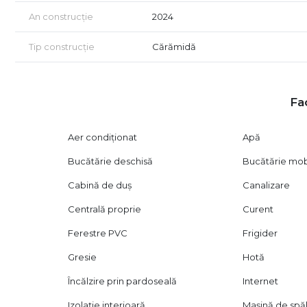
An construcție
2024
Tip construcție
Cărămidă
Fac
Aer condiționat
Apă
Bucătărie deschisă
Bucătărie mob
Cabină de duș
Canalizare
Centrală proprie
Curent
Ferestre PVC
Frigider
Gresie
Hotă
Încălzire prin pardoseală
Internet
Izolație interioară
Mașină de spăl