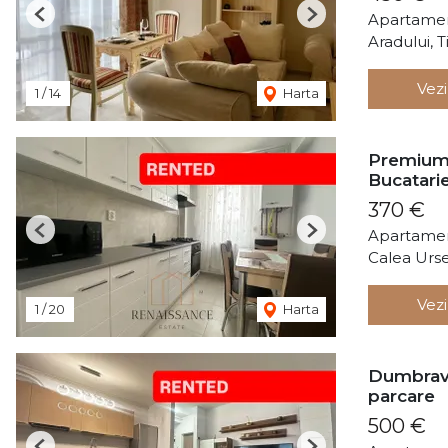
Apartamen
Previous
Next
Aradului, 
Vezi
1
/
14
Harta
Premium 
Bucatarie
370 €
Apartamen
Previous
Next
Calea Urse
Vezi
1
/
20
Harta
Dumbravi
parcare
500 €