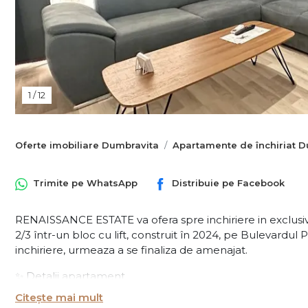
1
/
12
Oferte imobiliare Dumbravita
Apartamente de închiriat 
Trimite pe
WhatsApp
Distribuie pe
Facebook
RENAISSANCE ESTATE va ofera spre inchiriere in exclusivi
2/3 într-un bloc cu lift, construit în 2024, pe Bulevardul
inchiriere, urmeaza a se finaliza de amenajat.
✨ Detalii apartament
Suprafață utilă: 75 mp
Citește mai mult
Balcon: 9 mp, cu acces din living