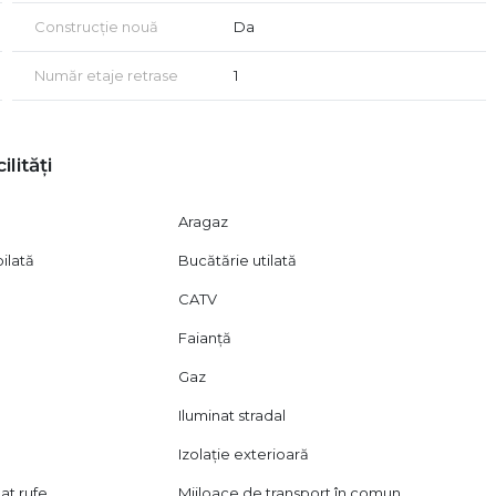
Construcție nouă
Da
Număr etaje retrase
1
ilități
Aragaz
ilată
Bucătărie utilată
CATV
Faianță
Gaz
Iluminat stradal
Izolație exterioară
at rufe
Mijloace de transport în comun