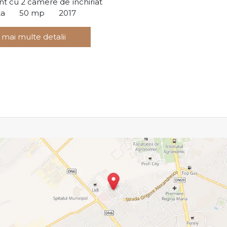
t cu 2 camere de închiriat
ta
50 mp
2017
 mai multe detalii