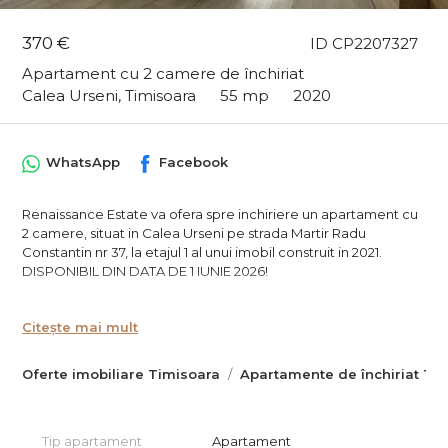
370 €
ID CP2207327
Apartament cu 2 camere de închiriat
Calea Urseni, Timisoara
55 mp
2020
WhatsApp
Facebook
Renaissance Estate va ofera spre inchiriere un apartament cu
2 camere, situat in Calea Urseni pe strada Martir Radu
Constantin nr 37, la etajul 1 al unui imobil construit in 2021.
DISPONIBIL DIN DATA DE 1 IUNIE 2026!
Suprafata utila a apartamentului este de 55mp, plus un balcon
de 5mp
Citește mai mult
Compartimentare - hol de acces generos, 1 Baie, 1 Living open
space cu Bucataria, 1 Dormitor, 1 Balcon;
Oferte imobiliare Timisoara
Apartamente de închiriat Ti
Confortul termic este asigurat de centrala proprie pe gaz si de
aerul conditionat;
Se inchiriaza complet mobilat si utilat, conform pozelor;
Dispune de un loc de parcare privat, inclus in pret;
Tip apartament
Apartament