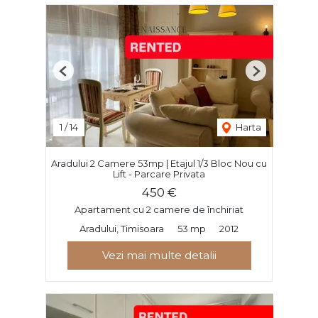
Previous
Next
1
/
14
Harta
Aradului 2 Camere 53mp | Etajul 1/3 Bloc Nou cu
Lift - Parcare Privata
450 €
Apartament cu 2 camere de închiriat
Aradului, Timisoara
53 mp
2012
Vezi mai multe detalii