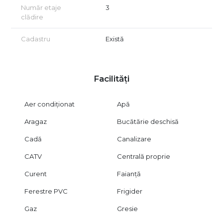
Număr etaje
3
clădire
Cadastru
Există
Facilități
Aer condiționat
Apă
Aragaz
Bucătărie deschisă
Cadă
Canalizare
CATV
Centrală proprie
Curent
Faianță
Ferestre PVC
Frigider
Gaz
Gresie