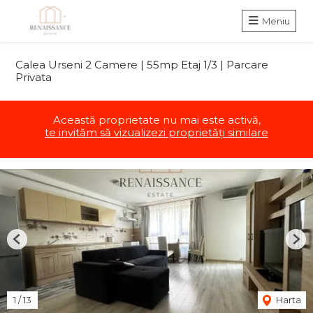
Meniu
Calea Urseni 2 Camere | 55mp Etaj 1/3 | Parcare
Privata
Această proprietate nu mai este activă,
te invităm să vizualizezi proprietăți similare
Previous
Nex
1
/
13
Harta