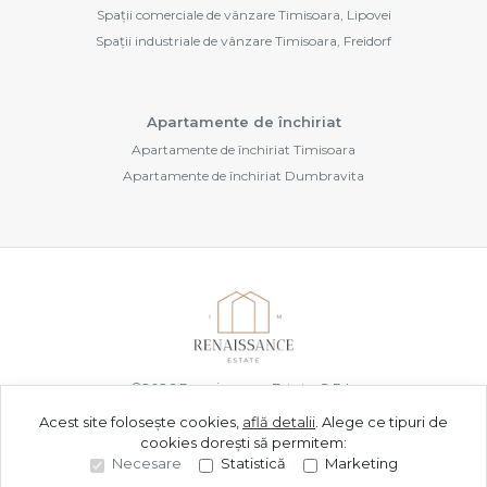
Spații comerciale de vânzare Timisoara, Lipovei
Spații industriale de vânzare Timisoara, Freidorf
Apartamente de închiriat
Apartamente de închiriat Timisoara
Apartamente de închiriat Dumbravita
©
2026
Renaissance Estate S.R.L.
Acest site folosește cookies,
află detalii
.
Alege ce tipuri de
cookies dorești să permitem:
Site creat în
Necesare
Statistică
Marketing