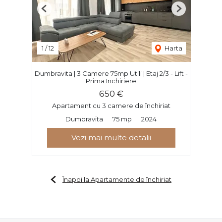
Previous
Next
1
/
12
Harta
Dumbravita | 3 Camere 75mp Utili | Etaj 2/3 - Lift -
Prima Inchiriere
650 €
Apartament cu 3 camere de închiriat
Dumbravita
75 mp
2024
Vezi mai multe detalii
Înapoi la Apartamente de închiriat