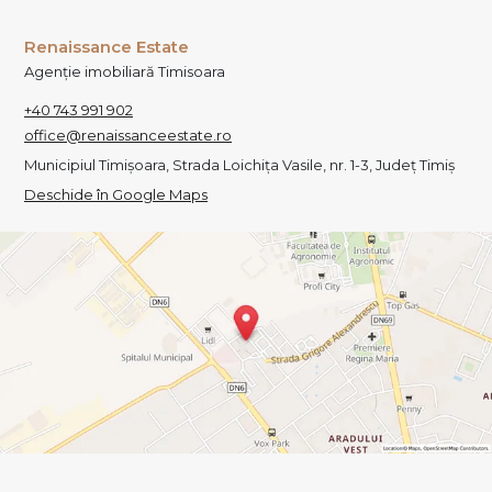
Renaissance Estate
Agenție imobiliară Timisoara
+40 743 991 902
office@renaissanceestate.ro
Municipiul Timișoara, Strada Loichița Vasile, nr. 1-3, Județ Timiș
Deschide în Google Maps