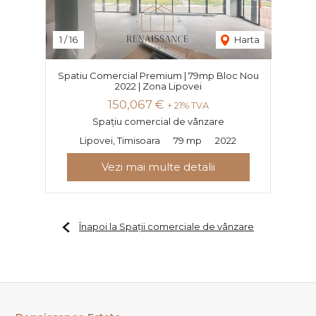
1
/
16
Harta
Spatiu Comercial Premium | 79mp Bloc Nou
2022 | Zona Lipovei
150,067 €
+ 21% TVA
Spațiu comercial de vânzare
Lipovei, Timisoara
79 mp
2022
Vezi mai multe detalii
Înapoi la Spații comerciale de vânzare