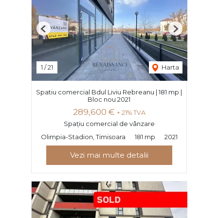
Previous
Next
1
/
21
Harta
Spatiu comercial Bdul Liviu Rebreanu | 181 mp |
Bloc nou 2021
289,600 €
+ 21% TVA
Spațiu comercial de vânzare
Olimpia-Stadion, Timisoara
181 mp
2021
Vezi mai multe detalii