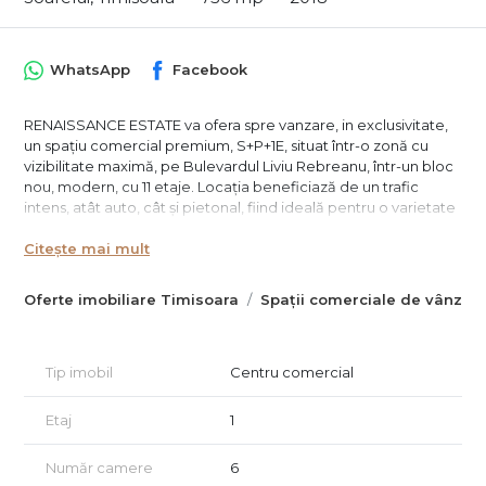
WhatsApp
Facebook
RENAISSANCE ESTATE va ofera spre vanzare, in exclusivitate,
un spațiu comercial premium, S+P+1E, situat într-o zonă cu
vizibilitate maximă, pe Bulevardul Liviu Rebreanu, într-un bloc
nou, modern, cu 11 etaje. Locația beneficiază de un trafic
intens, atât auto, cât și pietonal, fiind ideală pentru o varietate
largă de afaceri.
Citește mai mult
🏢 Caracteristici generale:
🔹 Suprafață totală: 876 mp
Oferte imobiliare Timisoara
Spații comerciale de vânzar
🔹 Compartimentare pe trei niveluri:
Subsol: 252mp - unde avem cele 9 locuri de parcare
subterane si loc de depozitare.
Parter: 252 mp utili
Tip imobil
Centru comercial
Etaj: 252 mp utili
🔹 Deschidere generoasă la bulevard
Etaj
1
🔹 Acces facil, vizibilitate excelentă
Număr camere
6
💼 Destinație versatilă – Ideal pentru: ✔️ Farmacii ✔️ Bănci ✔️