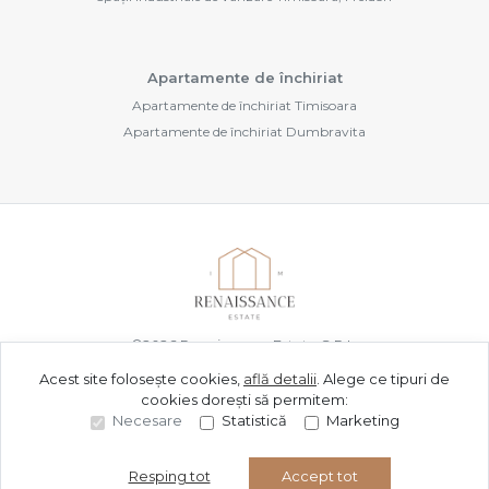
Apartamente de închiriat
Apartamente de închiriat Timisoara
Apartamente de închiriat Dumbravita
©
2026
Renaissance Estate S.R.L.
Acest site folosește cookies,
află detalii
.
Alege ce tipuri de
cookies dorești să permitem:
Site creat în
Necesare
Statistică
Marketing
Resping tot
Accept tot
Sună acum
Solicită vizionare