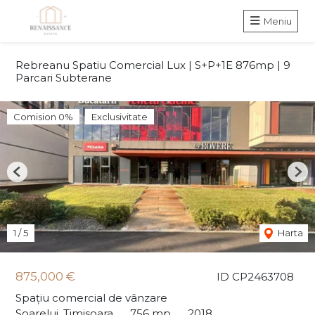
Meniu
Rebreanu Spatiu Comercial Lux | S+P+1E 876mp | 9
Parcari Subterane
Comision 0%
Exclusivitate
Previous
Nex
1
/
5
Harta
875,000 €
ID CP2463708
Spațiu comercial de vânzare
Soarelui, Timisoara
756 mp
2018