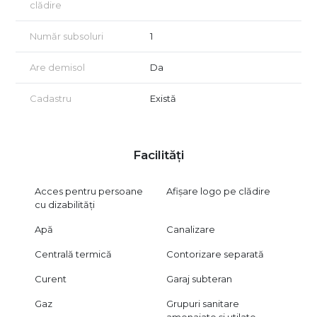
clădire
Număr subsoluri
1
Are demisol
Da
Cadastru
Există
Facilități
Acces pentru persoane
Afișare logo pe clădire
cu dizabilități
Apă
Canalizare
Centrală termică
Contorizare separată
Curent
Garaj subteran
Gaz
Grupuri sanitare
amenajate și utilate