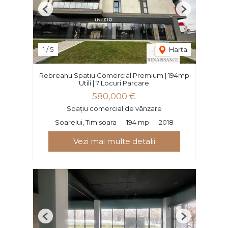
Previous
Next
1
/
5
Harta
Rebreanu Spatiu Comercial Premium | 194mp
Utili | 7 Locuri Parcare
580,000 €
Spațiu comercial de vânzare
Soarelui, Timisoara
194 mp
2018
Vezi mai multe detalii
Previous
Next