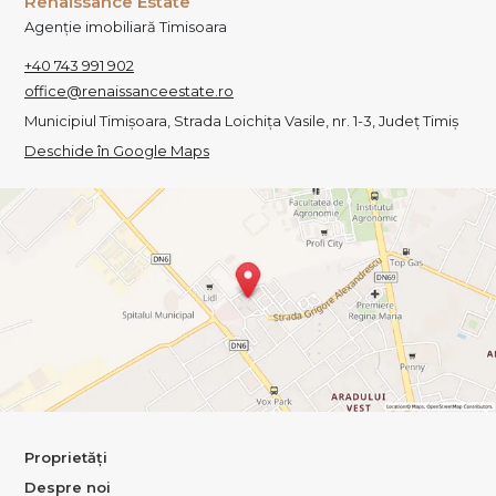
Renaissance Estate
Agenție imobiliară Timisoara
+40 743 991 902
office@renaissanceestate.ro
Municipiul Timișoara, Strada Loichița Vasile, nr. 1-3, Județ Timiș
Deschide în Google Maps
Proprietăți
Despre noi