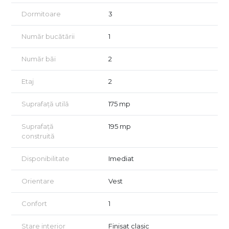
elegantă, detaliile ornamentale bogate și poziționarea în cea
mai frumoasă piață barocă a orașului fac din această clădire
Dormitoare
3
un reper arhitectural și istoric de excepție.
Număr bucătării
1
🏠 Descrierea apartamentului
✔ Suprafață utilă: 175 mp ✔ Balcon: 3 mp, cu vedere spre Piața
Unirii ✔ Etaj: 2 ✔ Compartimentare:
Număr băi
2
4 camere spațioase, cu tavane înalte
Bucătărie
Etaj
2
2 băi
Hol generos
Suprafață utilă
175 mp
Spații de depozitare
🛠️ Apartamentul necesită reamenajare, oferind viitorului
Suprafață
195 mp
proprietar posibilitatea de a-l personaliza complet după
construită
propriile gusturi și nevoi.
🔹 De ce să alegi această proprietate?
Disponibilitate
Imediat
✅ Poziționare premium – în cea mai căutată zonă istorică din
Timișoara ✅ Arhitectură unică și detalii originale păstrate ✅
Orientare
Vest
Balcon cu vedere superbă spre Piața Unirii ✅ Ideal pentru
locuință de lux, birou premium sau investiție ✅ Clădire
renovată complet, cu valoare istorică și arhitecturală
Confort
1
Proprietatea se vinde de pe firma.
Stare interior
Finisat clasic