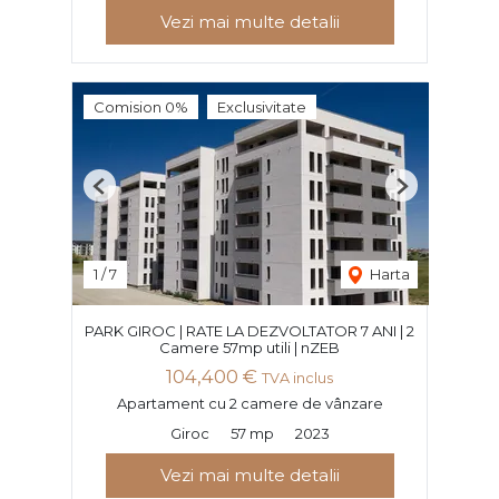
Vezi mai multe detalii
Comision 0%
Exclusivitate
Previous
Next
1
/
7
Harta
PARK GIROC | RATE LA DEZVOLTATOR 7 ANI | 2
Camere 57mp utili | nZEB
104,400 €
TVA inclus
Apartament cu 2 camere de vânzare
Giroc
57 mp
2023
Vezi mai multe detalii