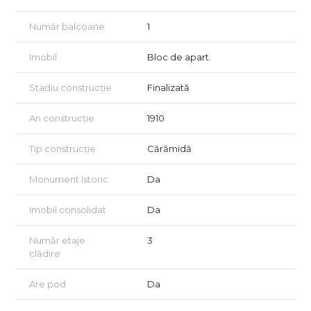
📌 Un apartament cu potențial imens, într-unul dintre cele mai
frumoase palate ale orașului!
Număr balcoane
1
💰 O oportunitate unică pe piață! Contactează-ne pentru mai
multe detalii și programarea unei vizionări! 📞
Imobil
Bloc de apart.
Stadiu construcție
Finalizată
An construcție
1910
Tip construcție
Cărămidă
Monument Istoric
Da
Imobil consolidat
Da
Număr etaje
3
clădire
Are pod
Da