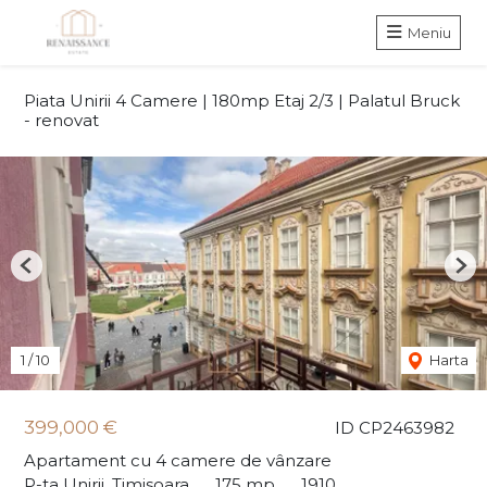
Meniu
Piata Unirii 4 Camere | 180mp Etaj 2/3 | Palatul Bruck
- renovat
Previous
Nex
1
/
10
Harta
399,000 €
ID CP2463982
Apartament cu 4 camere de vânzare
P-ta Unirii, Timisoara
175 mp
1910